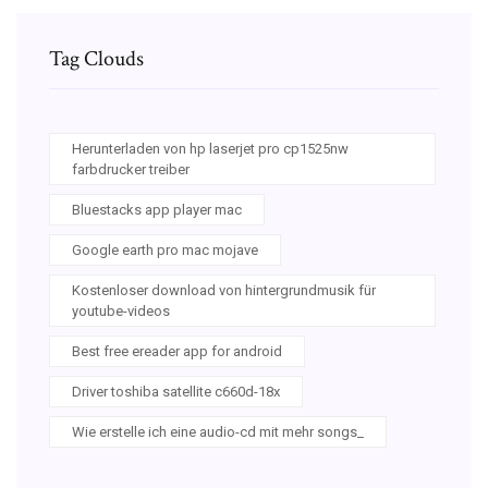
Tag Clouds
Herunterladen von hp laserjet pro cp1525nw
farbdrucker treiber
Bluestacks app player mac
Google earth pro mac mojave
Kostenloser download von hintergrundmusik für
youtube-videos
Best free ereader app for android
Driver toshiba satellite c660d-18x
Wie erstelle ich eine audio-cd mit mehr songs_