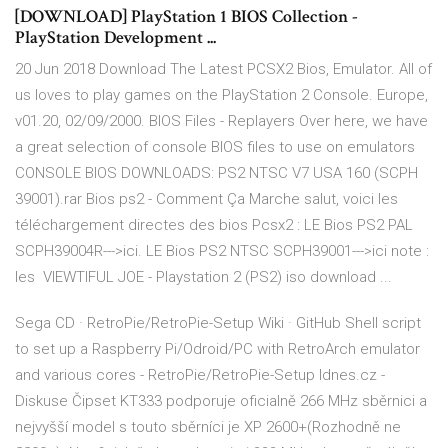
[DOWNLOAD] PlayStation 1 BIOS Collection -
PlayStation Development ...
20 Jun 2018 Download The Latest PCSX2 Bios, Emulator. All of
us loves to play games on the PlayStation 2 Console. Europe,
v01.20, 02/09/2000. BIOS Files - Replayers Over here, we have
a great selection of console BIOS files to use on emulators
CONSOLE BIOS DOWNLOADS: PS2 NTSC V7 USA 160 (SCPH
39001).rar Bios ps2 - Comment Ça Marche salut, voici les
téléchargement directes des bios Pcsx2 : LE Bios PS2 PAL
SCPH39004R--->ici. LE Bios PS2 NTSC SCPH39001--->ici note :
les VIEWTIFUL JOE - Playstation 2 (PS2) iso download ...
Sega CD · RetroPie/RetroPie-Setup Wiki · GitHub Shell script
to set up a Raspberry Pi/Odroid/PC with RetroArch emulator
and various cores - RetroPie/RetroPie-Setup Idnes.cz -
Diskuse Čipset KT333 podporuje oficialně 266 MHz sběrnici a
nejvyšší model s touto sběrníci je XP 2600+(Rozhodně ne