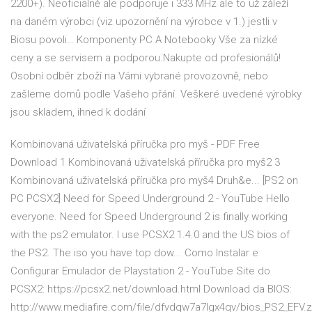
2200+). Neoficialně ale podporuje i 333 MHz ale to už záleží
na daném výrobci (viz upozornění na výrobce v 1.) jestli v
Biosu povoli… Komponenty PC A Notebooky Vše za nízké
ceny a se servisem a podporou.Nakupte od profesionálů!
Osobní odběr zboží na Vámi vybrané provozovně, nebo
zašleme domů podle Vašeho přání. Veškeré uvedené výrobky
jsou skladem, ihned k dodání
Kombinovaná uživatelská příručka pro myš - PDF Free
Download 1 Kombinovaná uživatelská příručka pro myš2 3
Kombinovaná uživatelská příručka pro myš4 Druh&e... [PS2 on
PC PCSX2] Need for Speed Underground 2 - YouTube Hello
everyone. Need for Speed Underground 2 is finally working
with the ps2 emulator. I use PCSX2 1.4.0 and the US bios of
the PS2. The iso you have top dow... Como Instalar e
Configurar Emulador de Playstation 2 - YouTube Site do
PCSX2: https://pcsx2.net/download.html Download da BIOS:
http://www.mediafire.com/file/dfvdqw7a7lgx4qv/bios_PS2_EFV.zi