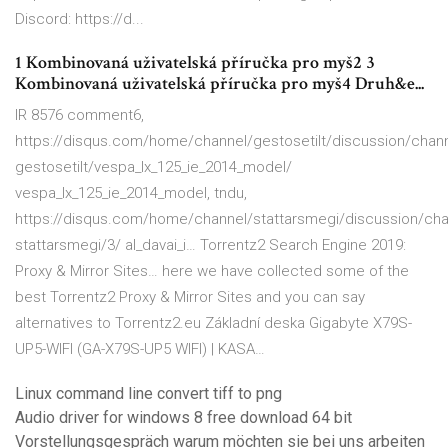
Discord: https://d...
1 Kombinovaná uživatelská příručka pro myš2 3
Kombinovaná uživatelská příručka pro myš4 Druh&e...
IR 8576 comment6,
https://disqus.com/home/channel/gestosetilt/discussion/chann
gestosetilt/vespa_lx_125_ie_2014_model/
vespa_lx_125_ie_2014_model, tndu,
https://disqus.com/home/channel/stattarsmegi/discussion/cha
stattarsmegi/3/ al_davai_i… Torrentz2 Search Engine 2019:
Proxy & Mirror Sites… here we have collected some of the
best Torrentz2 Proxy & Mirror Sites and you can say
alternatives to Torrentz2.eu Základní deska Gigabyte X79S-
UP5-WIFI (GA-X79S-UP5 WIFI) | KASA…
Linux command line convert tiff to png
Audio driver for windows 8 free download 64 bit
Vorstellungsgespräch warum möchten sie bei uns arbeiten